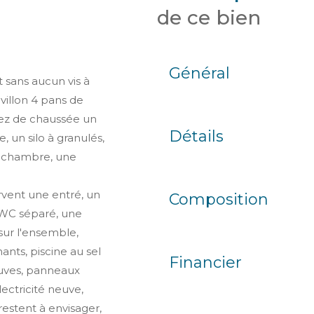
de ce bien
Général
sans aucun vis à
avillon 4 pans de
rez de chaussée un
Détails
 un silo à granulés,
e chambre, une
rvent une entré, un
Composition
 WC séparé, une
sur l'ensemble,
nants, piscine au sel
Financier
euves, panneaux
ectricité neuve,
estent à envisager,