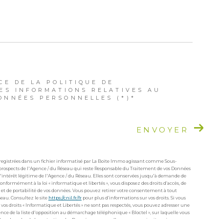
CE DE LA POLITIQUE DE
DES INFORMATIONS RELATIVES AU
ONNÉES PERSONNELLES (*)*
ENVOYER
enregistrées dans un fichier informatisé par La Boite Immo agissant comme Sous-
e/prospects de l'Agence / du Réseau qui reste Responsable du Traitement de vos Données
l'intérêt légitime de l'Agence / du Réseau. Elles sont conservées jusqu'à demande de
onformément à la loi « informatique et libertés », vous disposez des droits d’accès, de
on et de portabilité de vos données. Vous pouvez retirer votre consentement à tout
au. Consultez le site
https://cnil.fr/fr
pour plus d’informations sur vos droits. Si vous
 vos droits « Informatique et Libertés » ne sont pas respectés, vous pouvez adresser une
nce de la liste d'opposition au démarchage téléphonique « Bloctel », sur laquelle vous