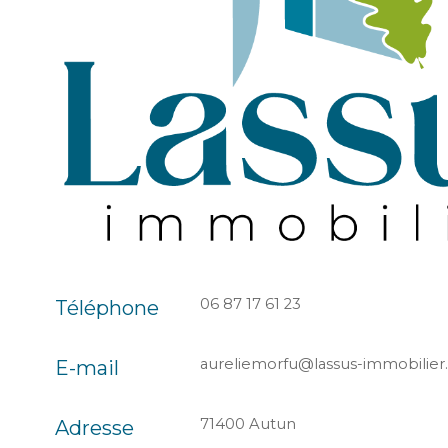
06 87 17 61 23
Téléphone
aureliemorfu@lassus-immobilie
E-mail
71400 Autun
Adresse