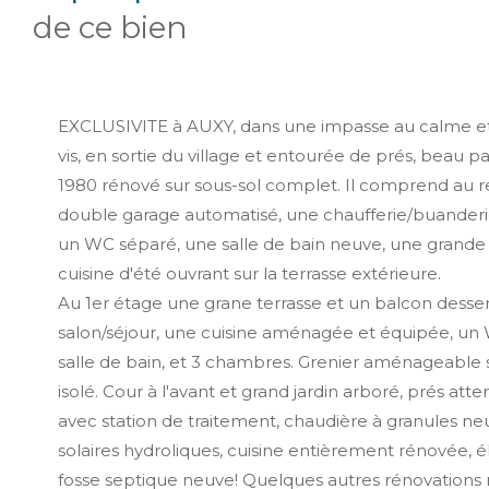
de ce bien
EXCLUSIVITE à AUXY, dans une impasse au calme et 
vis, en sortie du village et entourée de prés, beau p
1980 rénové sur sous-sol complet. Il comprend au 
double garage automatisé, une chaufferie/buanderie,
un WC séparé, une salle de bain neuve, une grand
cuisine d'été ouvrant sur la terrasse extérieure.
Au 1er étage une grane terrasse et un balcon desse
salon/séjour, une cuisine aménagée et équipée, un
salle de bain, et 3 chambres. Grenier aménageable 
isolé. Cour à l'avant et grand jardin arboré, prés atte
avec station de traitement, chaudière à granules n
solaires hydroliques, cuisine entièrement rénovée, él
fosse septique neuve! Quelques autres rénovations r