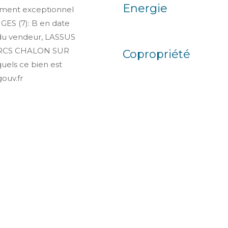
Energie
nement exceptionnel
 GES (7): B en date
 du vendeur, LASSUS
, RCS CHALON SUR
Copropriété
quels ce bien est
ouv.fr