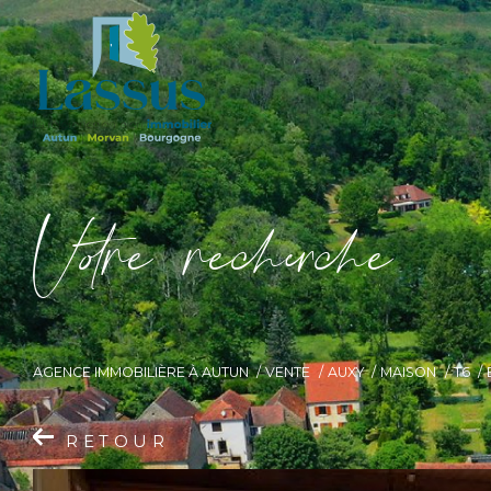
V
o
r
e
r
e
c
e
c
e
AGENCE IMMOBILIÈRE À AUTUN
VENTE
AUXY
MAISON
T6
RETOUR