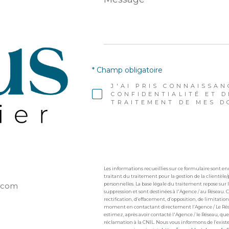
*
* Champ obligatoire
J'AI PRIS CONNAISSAN
CONFIDENTIALITÉ ET 
TRAITEMENT DE MES D
Les informations recueillies sur ce formulaire sont 
traitant du traitement pour la gestion de la clientèl
personnelles. La base légale du traitement repose sur 
r.com
suppression et sont destinées à l'Agence / au Réseau. C
rectification, d’effacement, d’opposition, de limitati
moment en contactant directement l’Agence / Le Rése
estimez, après avoir contacté l'Agence / le Réseau, que
réclamation à la CNIL. Nous vous informons de l’existe