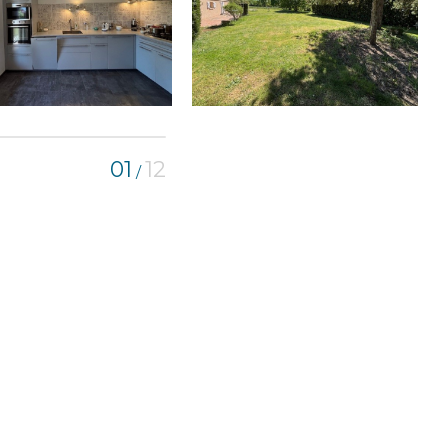
01
12
/