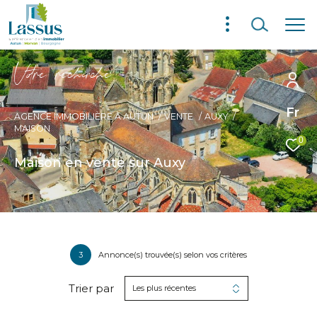
V
o
r
e
r
e
c
e
c
e
Fr
AGENCE IMMOBILIÈRE À AUTUN
VENTE
AUXY
MAISON
0
Maison en vente sur Auxy
3
Annonce(s) trouvée(s) selon vos critères
Trier par
Les plus récentes