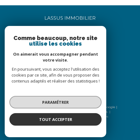
LASSUS IMMOBILIER
06 85 05 60 17
Comme beaucoup, notre site
bertrandlassus@lassus-immobilier.com
utilise les cookies
5 petite rue du bourg
71360
sully
On aimerait vous accompagner pendant
votre visite.
En poursuivant, vous acceptez l'utilisation des
Nous suivre sur
cookies par ce site, afin de vous proposer des
contenus adaptés et réaliser des statistiques !
PARAMÉTRER
© 2026 | Tous droits réservés | Traduction powered by Google |
Nos honoraires
Plan du site
Mentions légales
Admin
Nos liens
Politique RGPD
Cookies
TOUT ACCEPTER