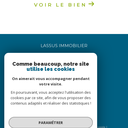
VOIR LE BIEN
LASSUS IMMOBILIER
06 85 05 60 17
Comme beaucoup, notre site
bertrandlassus@lassus-immobilier.com
utilise les cookies
5 petite rue du bourg
71360
sully
On aimerait vous accompagner pendant
votre visite.
En poursuivant, vous acceptez l'utilisation des
Nous suivre sur
cookies par ce site, afin de vous proposer des
contenus adaptés et réaliser des statistiques !
PARAMÉTRER
© 2026 | Tous droits réservés | Traduction powered by Google |