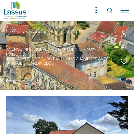
V
o
r
e
r
e
c
e
c
e
Fr
AGENCE IMMOBILIÈRE À AUTUN
VENTE
AUXY
MAISON
T4
AUXY COEUR DE BOURG PAVILLON 3 CHAMBRES AVEC
0
GARAGE ET JARDIN CLOS
RETOUR