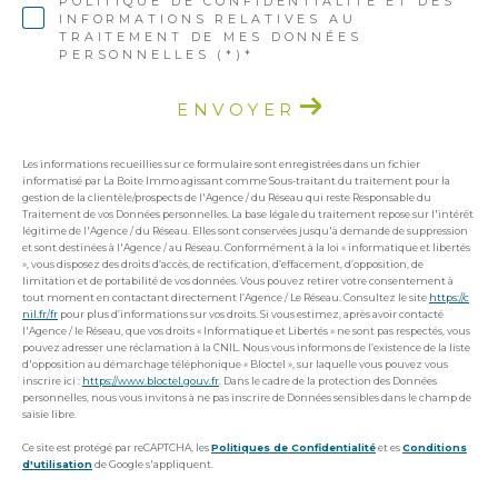
POLITIQUE DE CONFIDENTIALITÉ ET DES
INFORMATIONS RELATIVES AU
TRAITEMENT DE MES DONNÉES
PERSONNELLES (*)*
ENVOYER
Les informations recueillies sur ce formulaire sont enregistrées dans un fichier
informatisé par La Boite Immo agissant comme Sous-traitant du traitement pour la
gestion de la clientèle/prospects de l'Agence / du Réseau qui reste Responsable du
Traitement de vos Données personnelles. La base légale du traitement repose sur l'intérêt
légitime de l'Agence / du Réseau. Elles sont conservées jusqu'à demande de suppression
et sont destinées à l'Agence / au Réseau. Conformément à la loi « informatique et libertés
», vous disposez des droits d’accès, de rectification, d’effacement, d’opposition, de
limitation et de portabilité de vos données. Vous pouvez retirer votre consentement à
tout moment en contactant directement l’Agence / Le Réseau. Consultez le site
https://c
nil.fr/fr
pour plus d’informations sur vos droits. Si vous estimez, après avoir contacté
l'Agence / le Réseau, que vos droits « Informatique et Libertés » ne sont pas respectés, vous
pouvez adresser une réclamation à la CNIL. Nous vous informons de l’existence de la liste
d'opposition au démarchage téléphonique « Bloctel », sur laquelle vous pouvez vous
inscrire ici :
https://www.bloctel.gouv.fr
. Dans le cadre de la protection des Données
personnelles, nous vous invitons à ne pas inscrire de Données sensibles dans le champ de
saisie libre.
Ce site est protégé par reCAPTCHA, les
Politiques de Confidentialité
et es
Conditions
d'utilisation
de Google s'appliquent.