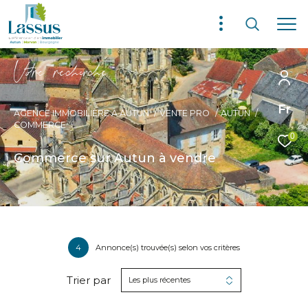
V
o
r
e
r
e
c
e
c
e
Fr
AGENCE IMMOBILIÈRE À AUTUN
VENTE PRO
AUTUN
COMMERCE
0
Commerce sur Autun à vendre
4
Annonce(s) trouvée(s) selon vos critères
Trier par
Les plus récentes