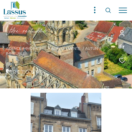
V
o
r
e
r
e
c
e
c
e
Fr
AGENCE IMMOBILIÈRE À AUTUN
VENTE
AUTUN
IMMEUBLE
0
RETOUR