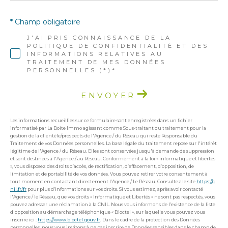
* Champ obligatoire
J'AI PRIS CONNAISSANCE DE LA
POLITIQUE DE CONFIDENTIALITÉ ET DES
INFORMATIONS RELATIVES AU
TRAITEMENT DE MES DONNÉES
PERSONNELLES (*)*
ENVOYER
Les informations recueillies sur ce formulaire sont enregistrées dans un fichier
informatisé par La Boite Immo agissant comme Sous-traitant du traitement pour la
gestion de la clientèle/prospects de l'Agence / du Réseau qui reste Responsable du
Traitement de vos Données personnelles. La base légale du traitement repose sur l'intérêt
légitime de l'Agence / du Réseau. Elles sont conservées jusqu'à demande de suppression
et sont destinées à l'Agence / au Réseau. Conformément à la loi « informatique et libertés
», vous disposez des droits d’accès, de rectification, d’effacement, d’opposition, de
limitation et de portabilité de vos données. Vous pouvez retirer votre consentement à
tout moment en contactant directement l’Agence / Le Réseau. Consultez le site
https://c
nil.fr/fr
pour plus d’informations sur vos droits. Si vous estimez, après avoir contacté
l'Agence / le Réseau, que vos droits « Informatique et Libertés » ne sont pas respectés, vous
pouvez adresser une réclamation à la CNIL. Nous vous informons de l’existence de la liste
d'opposition au démarchage téléphonique « Bloctel », sur laquelle vous pouvez vous
inscrire ici :
https://www.bloctel.gouv.fr
. Dans le cadre de la protection des Données
personnelles, nous vous invitons à ne pas inscrire de Données sensibles dans le champ de