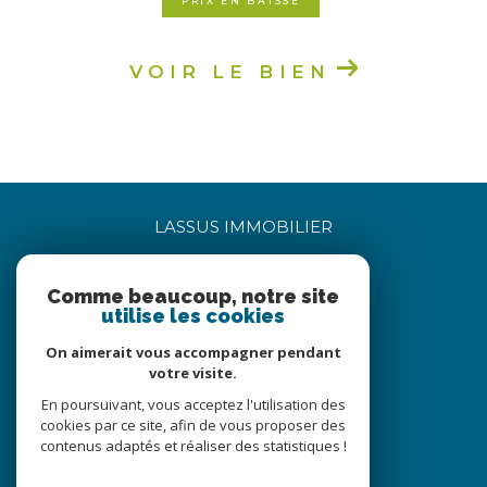
PRIX EN BAISSE
VOIR LE BIEN
LASSUS IMMOBILIER
06 85 05 60 17
Comme beaucoup, notre site
bertrandlassus@lassus-immobilier.com
utilise les cookies
5 petite rue du bourg
71360
sully
On aimerait vous accompagner pendant
votre visite.
En poursuivant, vous acceptez l'utilisation des
Nous suivre sur
cookies par ce site, afin de vous proposer des
contenus adaptés et réaliser des statistiques !